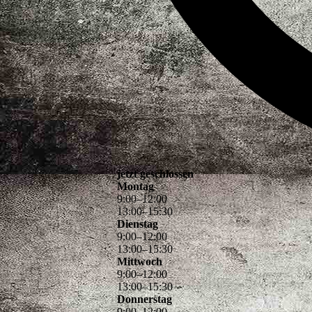
jetzt geschlossen
Montag
9
:
00
–
12
:
00
13
:
00
–
15
:
30
Dienstag
9
:
00
–
12
:
00
13
:
00
–
15
:
30
Mittwoch
9
:
00
–
12
:
00
13
:
00
–
15
:
30
Donnerstag
9
:
00
–
12
:
00