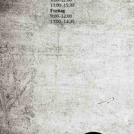
13
:
00
–
15
:
30
Freitag
9
:
00
–
12
:
00
13
:
00
–
14
:
30