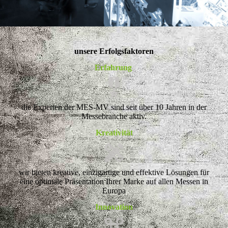
unsere Erfolgsfaktoren
Erfahrung
die Experten der MES-MV sind seit über 10 Jahren in der
Messebranche aktiv.
Kreativität
wir bieten kreative, einzigartige und effektive Lösungen für
eine optimale Präsentation Ihrer Marke auf allen Messen in
Europa
Innovation