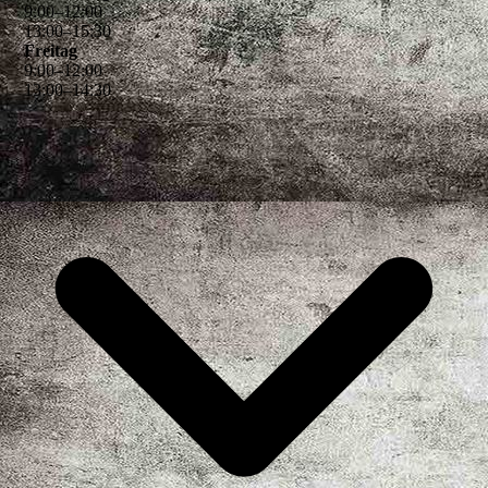
9
:
00
–
12
:
00
13
:
00
–
15
:
30
Freitag
9
:
00
–
12
:
00
13
:
00
–
14
:
30