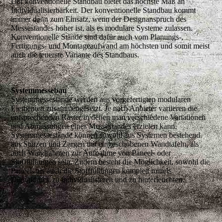
Der konventionelle Standbau bietet das höchste Maß an
Individualisierbarkeit. Der konventionelle Standbau kommt
immer dann zum Einsatz, wenn der Designanspruch des
Messestandes höher ist, als es modulare Systeme zulassen.
Konventionelle Stände sind dafür auch vom Planungs-,
Fertigungs- und Montageaufwand am höchsten und somit meist
auch die teuerste Variante des Standbaus.
Systemmessebau
Systemmessestände werden aus vorgefertigten modularen
Elementen zusammengesetzt. Je nach Anbieter variieren die
entsprechenden Raster in denen man verschiedene Variationen
und Abmessungen eines Messestandes erzielen kann.
Systemmessestände können sowohl aus Systemen bestehend
aus Stützen und Zargen mit eingeschobenen Wandtafeln, als
auch Wandrahmen zur Aufnahme von Paneel- oder
Stofffüllungen sein. Zudem besteht die Möglichkeit, sowohl die
Paneel- als auch die Stofffüllungen komplett mittels
Digitaldruck zu individualisieren und zu hinterleuchten.