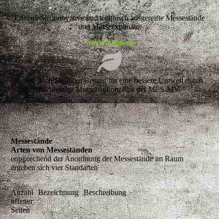
Erleben Sie innovative und technisch ausgereifte Messestände
und Messeexponate.
Nachhaltigkeit
leisten auch Sie Ihren Beitrag für eine bessere Umwelt durch
nachhaltige Messebaukonzetpe der MES-MV.
Messestände
Arten von Messeständen
entsprechend der Anordnung der Messestände im Raum
ergeben sich vier Standarten
Anzahl
Bezeichnung
Beschreibung
offener
Seiten