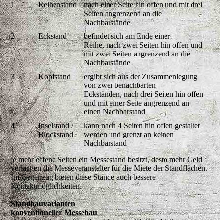
1
Reihenstand
nach einer Seite hin offen und mit drei
Seiten angrenzend an die
Nachbarstände
2
Eckstand
befindet sich am Ende einer
Reihe,
nach zwei Seiten hin offen und
mit zwei Seiten angrenzend an die
Nachbarstände
3
Kopfstand
ergibt sich aus der Zusammenlegung
von zwei benachbarten
Eckständen,
nach drei Seiten hin offen
und mit einer Seite angrenzend an
einen Nachbarstand
4
Inselstand /
kann nach 4 Seiten hin offen gestaltet
Blockstand
werden und grenzt an keinen
Nachbarstand
je mehr offene Seiten ein Messestand besitzt, desto mehr Geld
verlangen die Messeveranstalter für die Miete der Standflächen.
Im Gegenzug bieten diese Stände auch bessere
Kontaktmöglichkeiten.
Standbauvarianten
konventioneller Messebau