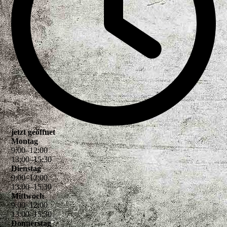
jetzt geöffnet
Montag
9
:
00
–
12
:
00
13
:
00
–
15
:
30
Dienstag
9
:
00
–
12
:
00
13
:
00
–
15
:
30
Mittwoch
9
:
00
–
12
:
00
13
:
00
–
15
:
30
Donnerstag